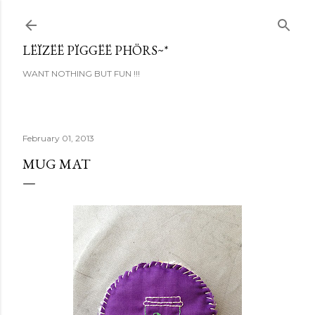
Skip to main content
LËÏZËË PÏGGËË PHÖRS~*
WANT NOTHING BUT FUN !!!
February 01, 2013
MUG MAT