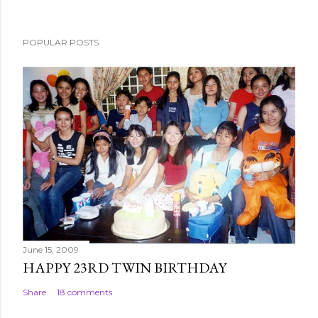
o
s
POPULAR POSTS
t
a
C
o
m
m
e
n
t
June 15, 2009
HAPPY 23RD TWIN BIRTHDAY
Share
18 comments