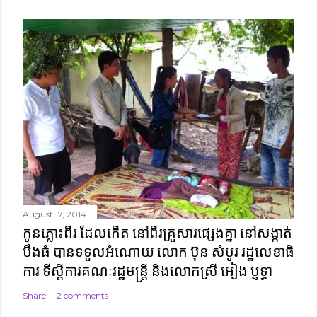
August 17, 2014
កូនភ្លោះពីរ ដែលកើត នៅពីរគ្រួសារផ្សេងគ្នា នៅសង្កាត់
បឹងធំ បានទទួលអំណោយ លោក ប៊ុន សំបូរ រដ្ឋលេខាធិ
ការ ទីស្តីការគណៈរដ្ឋមន្ត្រី និងលោកស្រី អៀង ប្ញទ្ធា
Share
2 comments