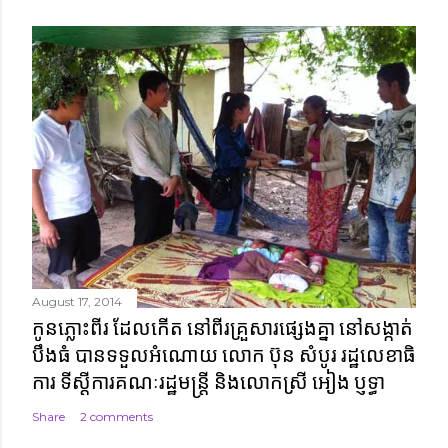
August 17, 2014
កូនភ្លោះពីរ ដែលកើត នៅពីរគ្រួសារផ្សេងគ្នា នៅសង្កាត់
បឹងធំ បានទទួលអំណោយ លោក ប៊ុន សំបូរ រដ្ឋលេខាធិ
ការ ទីស្តីការគណៈរដ្ឋមន្ត្រី និងលោកស្រី អៀង ប្ញទ្ធា
Share
2 comments