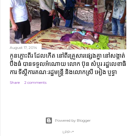
August 17, 2014
កូនភ្លោះពីរ ដែលកើត នៅពីរគ្រួសារផ្សេងគ្នា នៅសង្កាត់
បឹងធំ បានទទួលអំណោយ លោក ប៊ុន សំបូរ រដ្ឋលេខាធិ
ការ ទីស្តីការគណៈរដ្ឋមន្ត្រី និងលោកស្រី អៀង ប្ញទ្ធា
Share
2 comments
Powered by Blogger
LPP~*