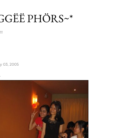
Skip to main content
ÏGGËË PHÖRS~*
!!
ly 03, 2005