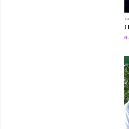
Ju
H
Sh