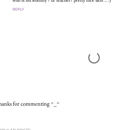
who is Ms Rommy ? ur teacher? pretty nice skin ... :)
REPLY
hanks for commenting ^_^