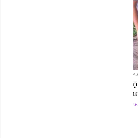
Au
ក
ល
Sh