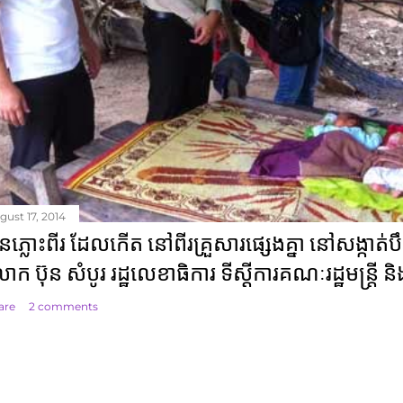
gust 17, 2014
ូនភ្លោះពីរ ដែលកើត នៅពីរគ្រួសារផ្សេងគ្នា នៅសង្ក
ោក ប៊ុន សំបូរ រដ្ឋលេខាធិការ ទីស្តីការគណៈរដ្ឋមន្ត្រី ន
are
2 comments