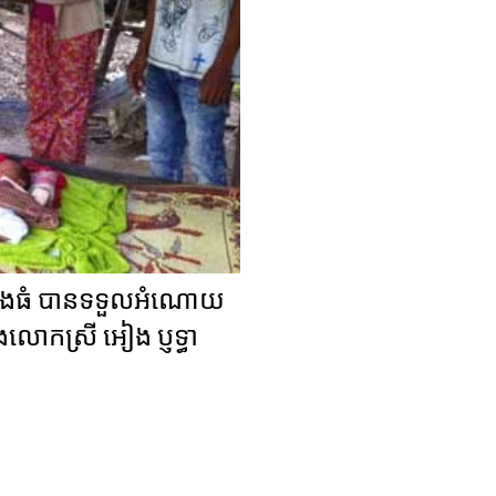
ាត់បឹងធំ បានទទួលអំណោយ
ិងលោកស្រី អៀង ប្ញទ្ធា