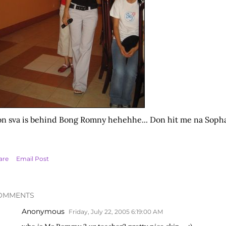
n sva is behind Bong Romny hehehhe... Don hit me na Soph
are
Email Post
OMMENTS
Anonymous
Friday, July 22, 2005 6:19:00 AM