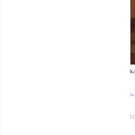
Ko
Sh
C