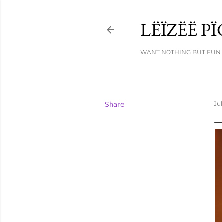
LËÏZËË P
WANT NOTHING BUT FUN !
Share
Ju