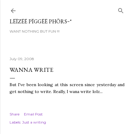
Skip to main content
LËÏZËË PÏGGËË PHÖRS~*
WANT NOTHING BUT FUN !!!
July 09, 2008
WANNA WRITE
But I've been looking at this screen since yesterday and
get nothing to write. Really, I wana write lolz...
Share
Email Post
Labels:
Just a writing