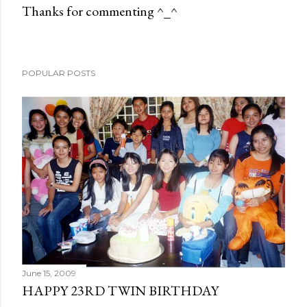
Thanks for commenting ^_^
P
o
s
POPULAR POSTS
t
a
C
o
m
m
e
n
t
June 15, 2009
HAPPY 23RD TWIN BIRTHDAY