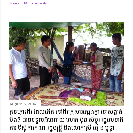
Share
18 comments
August 17, 2014
កូនភ្លោះពីរ ដែលកើត នៅពីរគ្រួសារផ្សេងគ្នា នៅសង្កាត់
បឹងធំ បានទទួលអំណោយ លោក ប៊ុន សំបូរ រដ្ឋលេខាធិ
ការ ទីស្តីការគណៈរដ្ឋមន្ត្រី និងលោកស្រី អៀង ប្ញទ្ធា