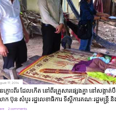
gust 17, 2014
ូនភ្លោះពីរ ដែលកើត នៅពីរគ្រួសារផ្សេងគ្នា នៅសង្ក
ោក ប៊ុន សំបូរ រដ្ឋលេខាធិការ ទីស្តីការគណៈរដ្ឋមន្ត្រី ន
are
2 comments