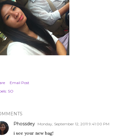
are
Email Post
els:
SO
OMMENTS
Phossdey
Monday, September 12, 2011 9:41:00 PM
i see your new bag!