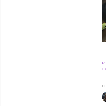
Sh
Lab
C