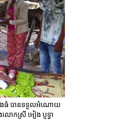
ាត់បឹងធំ បានទទួលអំណោយ
ិងលោកស្រី អៀង ប្ញទ្ធា