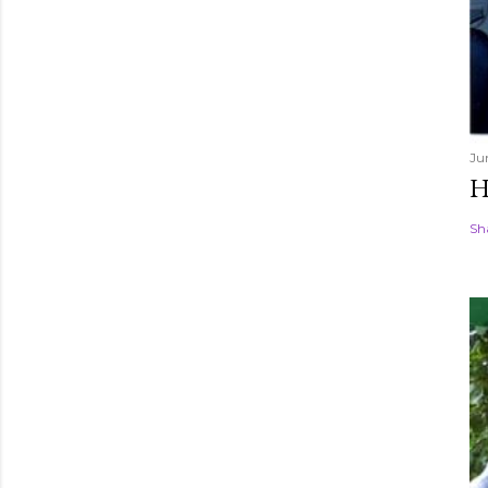
Ju
H
Sh