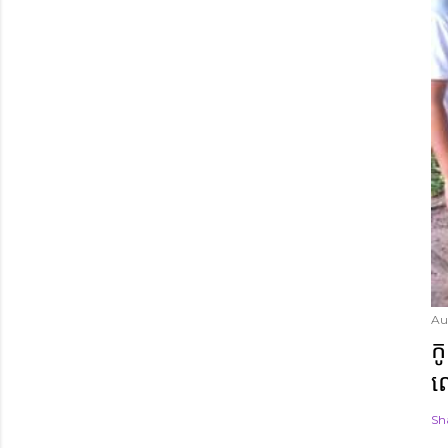
Au
ក
ល
Sh