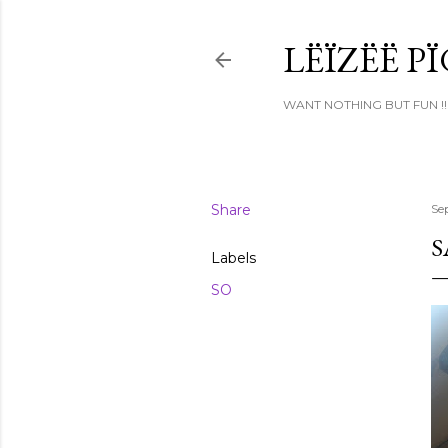
LËÏZËË P
WANT NOTHING BUT FUN !!
Share
Se
S
Labels
SO