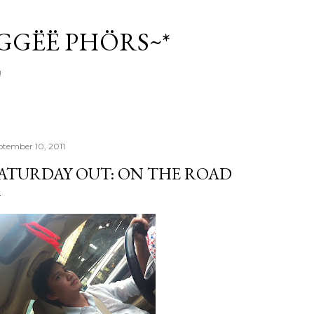
Skip to main content
ÏGGËË PHÖRS~*
!
ptember 10, 2011
ATURDAY OUT: ON THE ROAD