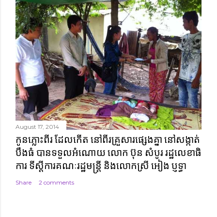
August 17, 2014
កូនភ្លោះពីរ ដែលកើត នៅពីរគ្រួសារផ្សេងគ្នា នៅសង្កាត់
បឹងធំ បានទទួលអំណោយ លោក ប៊ុន សំបូរ រដ្ឋលេខាធិ
ការ ទីស្តីការគណៈរដ្ឋមន្ត្រី និងលោកស្រី អៀង ប្ញទ្ធា
Share
2 comments