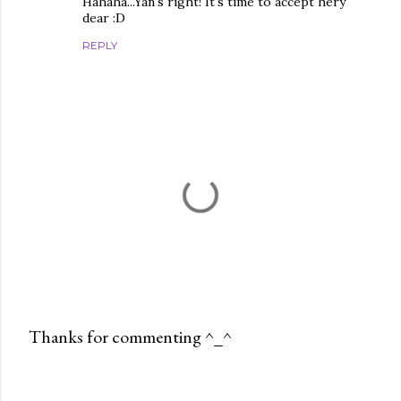
Hahaha...Yan's right! It's time to accept hery
dear :D
REPLY
Thanks for commenting ^_^
P
o