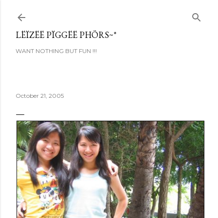
Skip to main content
LËÏZËË PÏGGËË PHÖRS~*
WANT NOTHING BUT FUN !!!
October 21, 2005