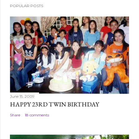
s
POPULAR POSTS
t
a
C
o
m
m
e
n
t
June 15, 2009
HAPPY 23RD TWIN BIRTHDAY
Share
18 comments